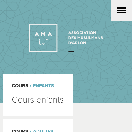
Skip
to
main
content
COURS
ENFANTS
Cours enfants
COURS
ADULTES